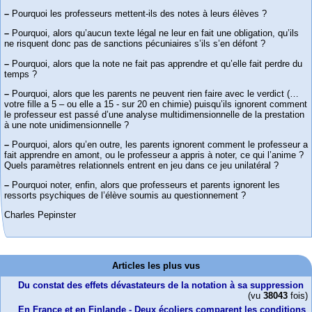
–
Pourquoi les professeurs mettent-ils des notes à leurs élèves ?
–
Pourquoi, alors qu’aucun texte légal ne leur en fait une obligation, qu’ils
ne risquent donc pas de sanctions pécuniaires s’ils s’en défont ?
–
Pourquoi, alors que la note ne fait pas apprendre et qu’elle fait perdre du
temps ?
–
Pourquoi, alors que les parents ne peuvent rien faire avec le verdict (…
votre fille a 5 – ou elle a 15 - sur 20 en chimie) puisqu’ils ignorent comment
le professeur est passé d’une analyse multidimensionnelle de la prestation
à une note unidimensionnelle ?
–
Pourquoi, alors qu’en outre, les parents ignorent comment le professeur a
fait apprendre en amont, ou le professeur a appris à noter, ce qui l’anime ?
Quels paramètres relationnels entrent en jeu dans ce jeu unilatéral ?
–
Pourquoi noter, enfin, alors que professeurs et parents ignorent les
ressorts psychiques de l’élève soumis au questionnement ?
Charles Pepinster
Articles les plus vus
Du constat des effets dévastateurs de la notation à sa suppression
(vu
38043
fois)
En France et en Finlande - Deux écoliers comparent les conditions