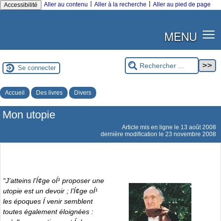
|
|
Aller au contenu
Aller à la recherche
Aller au pied de page
Accessibilité
MENU
Se connecter
Accueil
Des livres
Divers
Mon utopie
Article mis en ligne le
13 août 2008
dernière modification le 23 novembre 2008
“
J’atteins l’Í¢ge oÍ¹ proposer une
utopie est un devoir ; l’Í¢ge oÍ¹
les époques Í venir semblent
toutes également éloignées :