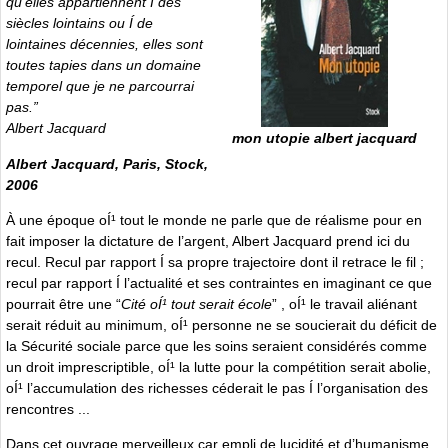
qu’elles appartiennent Í des
siècles lointains ou Í de
lointaines décennies, elles sont
toutes tapies dans un domaine
temporel que je ne parcourrai
pas.
”
Albert Jacquard
mon utopie albert jacquard
Albert Jacquard, Paris, Stock,
2006
À une époque oÍ¹ tout le monde ne parle que de réalisme pour en
fait imposer la dictature de l’argent, Albert Jacquard prend ici du
recul. Recul par rapport Í sa propre trajectoire dont il retrace le fil ;
recul par rapport Í l’actualité et ses contraintes en imaginant ce que
pourrait être une “
Cité oÍ¹ tout serait école
” , oÍ¹ le travail aliénant
serait réduit au minimum, oÍ¹ personne ne se soucierait du déficit de
la Sécurité sociale parce que les soins seraient considérés comme
un droit imprescriptible, oÍ¹ la lutte pour la compétition serait abolie,
oÍ¹ l’accumulation des richesses céderait le pas Í l’organisation des
rencontres ...
Dans cet ouvrage merveilleux car empli de lucidité et d’humanisme,