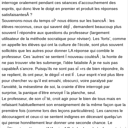
interroge oralement pendant ces séances d’accouchement des
esprits, qui donc lève le doigt en premier et produit les réponses
satisfaisantesÂ ?
Souvenons-nous du temps oÍ¹ nous étions sur les bancsÂ : les
élèves reconnus, ceux qui savent déjÍ , demandent beaucoup plus
souvent Í répondre aux questions du professeur (largement
utilisateur de la méthode socratique pour réviser). Les ‘forts’, comme
on appelle les élèves qui ont la culture de l’école, sont plus souvent
sollicités que les autres pour donner LA réponse qui comble le
professeur. Ces ‘autres’ se sentent Í nouveau coulésÂ ; la honte de
ne pas trouver vite les submerge, l’idée fataliste Â je ne suis pas
capableÂ s’ancre. Puisqu’ils ne sont pas sÍ »rs de bien répondre, ils
se replient, ils ont peur, le dégoÍ »t est lÍ . Leur esprit n’est plus libre
pour chercher vu qu’il est envahi, obscurci, voire paralysé par
l’anxiété, la mésestime de soi, la crainte d’être interrogé par
surprise, la panique d’être envoyé Í la planche, seul.
Le professeur, de son cÍ´té, croit agir pour le bien de tous mais en
refaisant habituellement son enseignement de la même façon que la
première fois (comme lors des leçons particulières). Les cancres le
découragent et ceux-ci se sentent indignes en décevant quelqu’un
qui pense honnêtement leur donner une seconde chance. Le