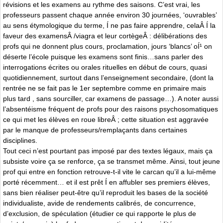
révisions et les examens au rythme des saisons. C’est vrai, les
professeurs passent chaque année environ 30 journées, ‘ouvrables’
au sens étymologique du terme, Í ne pas faire apprendre, celaÂ Í la
faveur des examensÂ /viagra et leur cortègeÂ : délibérations des
profs qui ne donnent plus cours, proclamation, jours ‘blancs’ oÍ¹ on
déserte l’école puisque les examens sont finis…sans parler des
interrogations écrites ou orales rituelles en début de cours, quasi
quotidiennement, surtout dans l’enseignement secondaire, (dont la
rentrée ne se fait pas le 1er septembre comme en primaire mais
plus tard , sans sourciller, car examens de passage…). A noter aussi
l’absentéisme fréquent de profs pour des raisons psychosomatiques
ce qui met les élèves en roue libreÂ ; cette situation est aggravée
par le manque de professeurs/remplaçants dans certaines
disciplines.
Tout ceci n’est pourtant pas imposé par des textes légaux, mais ça
subsiste voire ça se renforce, ça se transmet même. Ainsi, tout jeune
prof qui entre en fonction retrouve-t-il vite le carcan qu’il a lui-même
porté récemment… et il est prêt Í en affubler ses premiers élèves,
sans bien réaliser peut-être qu’il reproduit les bases de la société
individualiste, avide de rendements calibrés, de concurrence,
d’exclusion, de spéculation (étudier ce qui rapporte le plus de