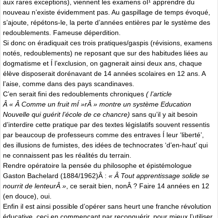
aux rares exceptions), viennent les examens oÍ¹ apprendre du
nouveau n’existe évidemment pas. Au gaspillage de temps évoqué,
s’ajoute, répétons-le, la perte d’années entières par le système des
redoublements. Fameuse déperdition.
Si donc on éradiquait ces trois pratiques/gaspis (révisions, examens
notés, redoublements) ne reposant que sur des habitudes liées au
dogmatisme et Í l’exclusion, on gagnerait ainsi deux ans, chaque
élève disposerait dorénavant de 14 années scolaires en 12 ans. A
l’aise, comme dans des pays scandinaves.
C’en serait fini des redoublements chroniques
( l’article
Â « Â Comme un fruit mÍ »rÂ » montre un système Education
Nouvelle qui guérit l’école de ce chancre)
sans qu’il y ait besoin
d’interdire cette pratique par des textes législatifs souvent ressentis
par beaucoup de professeurs comme des entraves Í leur ‘liberté’,
des illusions de fumistes, des idées de technocrates ‘d’en-haut’ qui
ne connaissent pas les réalités du terrain.
Rendre opératoire la pensée du philosophe et épistémologue
Gaston Bachelard (1884/1962)Â :
« Â Tout apprentissage solide se
nourrit de lenteurÂ »
, ce serait bien, nonÂ ? Faire 14 années en 12
(en douce), oui.
Enfin il est ainsi possible d’opérer sans heurt une franche révolution
éducative, ceci en commençant par reconquérir, pour mieux l’utiliser,