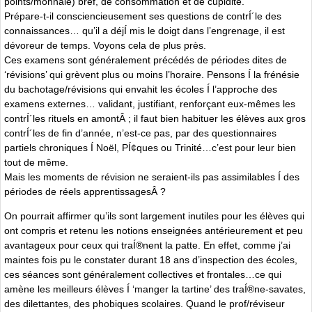
points/monnaie) bref, de consommation et de cupidité.
Prépare-t-il consciencieusement ses questions de contrÍ´le des
connaissances… qu’il a déjÍ mis le doigt dans l’engrenage, il est
dévoreur de temps. Voyons cela de plus près.
Ces examens sont généralement précédés de périodes dites de
‘révisions’ qui grèvent plus ou moins l’horaire. Pensons Í la frénésie
du bachotage/révisions qui envahit les écoles Í l’approche des
examens externes… validant, justifiant, renforçant eux-mêmes les
contrÍ´les rituels en amontÂ ; il faut bien habituer les élèves aux gros
contrÍ´les de fin d’année, n’est-ce pas, par des questionnaires
partiels chroniques Í Noël, PÍ¢ques ou Trinité…c’est pour leur bien
tout de même.
Mais les moments de révision ne seraient-ils pas assimilables Í des
périodes de réels apprentissagesÂ ?
On pourrait affirmer qu’ils sont largement inutiles pour les élèves qui
ont compris et retenu les notions enseignées antérieurement et peu
avantageux pour ceux qui traÍ®nent la patte. En effet, comme j’ai
maintes fois pu le constater durant 18 ans d’inspection des écoles,
ces séances sont généralement collectives et frontales…ce qui
amène les meilleurs élèves Í ‘manger la tartine’ des traÍ®ne-savates,
des dilettantes, des phobiques scolaires. Quand le prof/réviseur