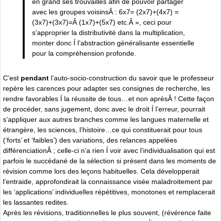
en grand ses trouvailles afin de pouvoir partager
avec les groupes voisinsÂ : 6x7= (2x7)+(4x7) =
(3x7)+(3x7)=Â (1x7)+(5x7) etc.Â », ceci pour
s’approprier la distributivité dans la multiplication,
monter donc Í l’abstraction généralisante essentielle
pour la compréhension profonde.
C’est
pendant
l’auto-socio-construction du savoir que le professeur
repère les carences pour adapter ses consignes de recherche, les
rendre favorables Í la réussite de tous…et non aprèsÂ ! Cette façon
de procéder, sans jugement, donc avec le droit Í l’erreur, pourrait
s’appliquer aux autres branches comme les langues maternelle et
étrangère, les sciences, l’histoire…ce qui constituerait pour tous
(‘forts’ et ‘faibles’) des variations, des relances appelées
différenciationÂ ; celle-ci n’a rien Í voir avec l’individualisation qui est
parfois le succédané de la sélection si présent dans les moments de
révision comme lors des leçons habituelles. Cela développerait
l’entraide, approfondirait la connaissance visée maladroitement par
les ‘applications’ individuelles répétitives, monotones et remplacerait
les lassantes redites.
Après les révisions, traditionnelles le plus souvent, (révérence faite