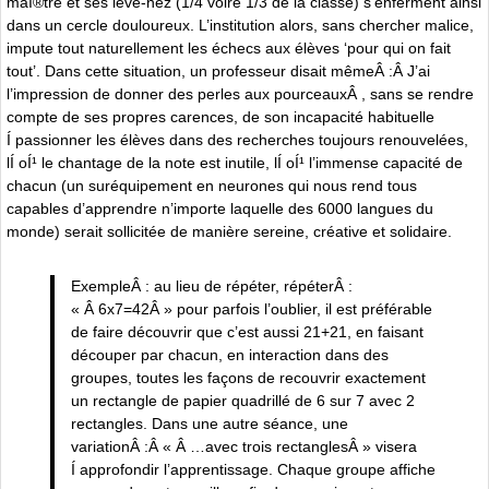
maÍ®tre et ses lève-nez (1/4 voire 1/3 de la classe) s’enferment ainsi
dans un cercle douloureux. L’institution alors, sans chercher malice,
impute tout naturellement les échecs aux élèves ‘pour qui on fait
tout’. Dans cette situation, un professeur disait mêmeÂ :Â J’ai
l’impression de donner des perles aux pourceauxÂ , sans se rendre
compte de ses propres carences, de son incapacité habituelle
Í passionner les élèves dans des recherches toujours renouvelées,
lÍ oÍ¹ le chantage de la note est inutile, lÍ oÍ¹ l’immense capacité de
chacun (un suréquipement en neurones qui nous rend tous
capables d’apprendre n’importe laquelle des 6000 langues du
monde) serait sollicitée de manière sereine, créative et solidaire.
ExempleÂ : au lieu de répéter, répéterÂ :
« Â 6x7=42Â » pour parfois l’oublier, il est préférable
de faire découvrir que c’est aussi 21+21, en faisant
découper par chacun, en interaction dans des
groupes, toutes les façons de recouvrir exactement
un rectangle de papier quadrillé de 6 sur 7 avec 2
rectangles. Dans une autre séance, une
variationÂ :Â « Â …avec trois rectanglesÂ » visera
Í approfondir l’apprentissage. Chaque groupe affiche