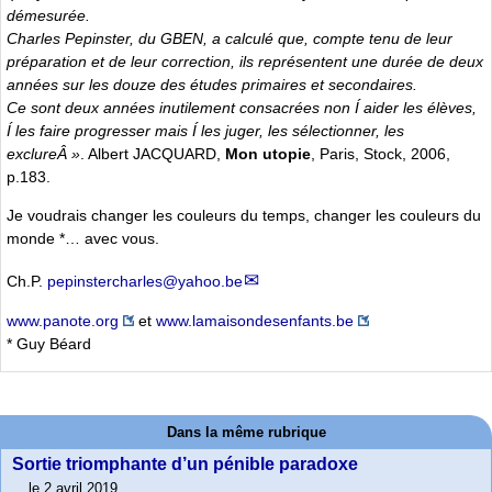
démesurée.
Charles Pepinster, du GBEN, a calculé que, compte tenu de leur
préparation et de leur correction, ils représentent une durée de deux
années sur les douze des études primaires et secondaires.
Ce sont deux années inutilement consacrées non Í aider les élèves,
Í les faire progresser mais Í les juger, les sélectionner, les
exclureÂ »
. Albert JACQUARD,
Mon utopie
, Paris, Stock, 2006,
p.183.
Je voudrais changer les couleurs du temps, changer les couleurs du
monde *… avec vous.
Ch.P.
pepinstercharles@yahoo.be
www.panote.org
et
www.lamaisondesenfants.be
* Guy Béard
Dans la même rubrique
Sortie triomphante d’un pénible paradoxe
le 2 avril 2019