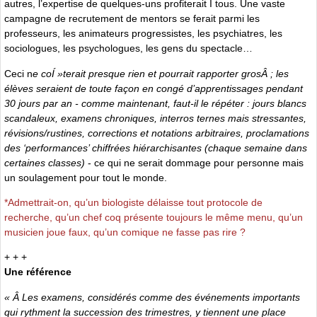
autres, l’expertise de quelques-uns profiterait Í tous. Une vaste
campagne de recrutement de mentors se ferait parmi les
professeurs, les animateurs progressistes, les psychiatres, les
sociologues, les psychologues, les gens du spectacle…
Ceci n
e coÍ »terait presque rien et pourrait rapporter grosÂ ; les
élèves seraient de toute façon en congé d’apprentissages pendant
30 jours par an - comme maintenant, faut-il le répéter : jours blancs
scandaleux, examens chroniques, interros ternes mais stressantes,
révisions/rustines, corrections et notations arbitraires, proclamations
des ‘performances’ chiffrées hiérarchisantes (chaque semaine dans
certaines classes)
- ce qui ne serait dommage pour personne mais
un soulagement pour tout le monde.
*Admettrait-on, qu’un biologiste délaisse tout protocole de
recherche, qu’un chef coq présente toujours le même menu, qu’un
musicien joue faux, qu’un comique ne fasse pas rire ?
+ + +
Une référence
« Â Les examens, considérés comme des événements importants
qui rythment la succession des trimestres, y tiennent une place