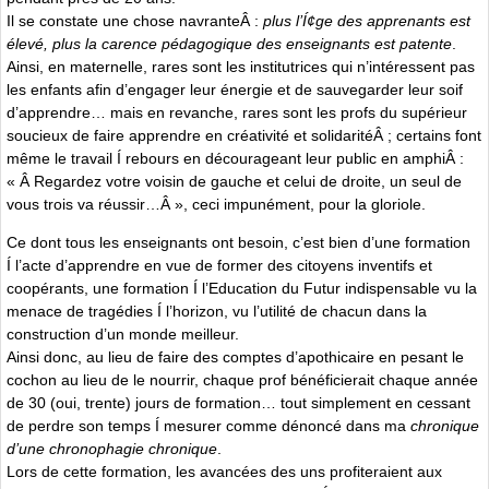
Il se constate une chose navranteÂ :
plus l’Í¢ge des apprenants est
élevé, plus la carence pédagogique des enseignants est patente
.
Ainsi, en maternelle, rares sont les institutrices qui n’intéressent pas
les enfants afin d’engager leur énergie et de sauvegarder leur soif
d’apprendre… mais en revanche, rares sont les profs du supérieur
soucieux de faire apprendre en créativité et solidaritéÂ ; certains font
même le travail Í rebours en décourageant leur public en amphiÂ :
« Â Regardez votre voisin de gauche et celui de droite, un seul de
vous trois va réussir…Â », ceci impunément, pour la gloriole.
Ce dont tous les enseignants ont besoin, c’est bien d’une formation
Í l’acte d’apprendre en vue de former des citoyens inventifs et
coopérants, une formation Í l’Education du Futur indispensable vu la
menace de tragédies Í l’horizon, vu l’utilité de chacun dans la
construction d’un monde meilleur.
Ainsi donc, au lieu de faire des comptes d’apothicaire en pesant le
cochon au lieu de le nourrir, chaque prof bénéficierait chaque année
de 30 (oui, trente) jours de formation… tout simplement en cessant
de perdre son temps Í mesurer comme dénoncé dans ma
chronique
d’une chronophagie chronique
.
Lors de cette formation, les avancées des uns profiteraient aux