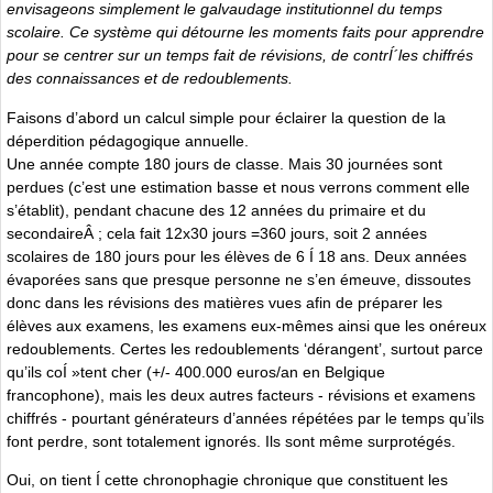
envisageons simplement le galvaudage institutionnel du temps
scolaire. Ce système qui détourne les moments faits pour apprendre
pour se centrer sur un temps fait de
révisions, de contrÍ´les chiffrés
des connaissances et de redoublements
.
Faisons d’abord un calcul simple pour éclairer la question de la
déperdition pédagogique annuelle.
Une année compte 180 jours de classe. Mais 30 journées sont
perdues (c’est une estimation basse et nous verrons comment elle
s’établit), pendant chacune des 12 années du primaire et du
secondaireÂ ; cela fait 12x30 jours =360 jours, soit 2 années
scolaires de 180 jours pour les élèves de 6 Í 18 ans. Deux années
évaporées sans que presque personne ne s’en émeuve, dissoutes
donc dans les révisions des matières vues afin de préparer les
élèves aux examens, les examens eux-mêmes ainsi que les onéreux
redoublements. Certes les redoublements ‘dérangent’, surtout parce
qu’ils coÍ »tent cher (+/- 400.000 euros/an en Belgique
francophone), mais les deux autres facteurs - révisions et examens
chiffrés - pourtant générateurs d’années répétées par le temps qu’ils
font perdre, sont totalement ignorés. Ils sont même surprotégés.
Oui, on tient Í cette chronophagie chronique que constituent les