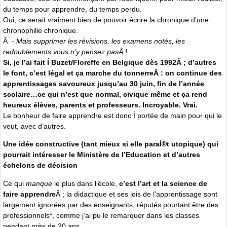
du temps pour apprendre, du temps perdu.
Oui, ce serait vraiment bien de pouvoir écrire la chronique d’une
chronophilie chronique.
Â
- Mais supprimer les révisions, les examens notés, les
redoublements vous n’y pensez pasÂ !
Si, je l’ai fait Í Buzet/Floreffe en Belgique dès 1992Â ; d’autres
le font, c’est légal et ça marche du tonnerreÂ : on continue des
apprentissages savoureux jusqu’au 30 juin, fin de l’année
scolaire…ce qui n’est que normal, civique même et ça rend
heureux élèves, parents et professeurs. Incroyable. Vrai.
Le bonheur de faire apprendre est donc Í portée de main pour qui le
veut, avec d’autres.
Une idée constructive (tant mieux si elle paraÍ®t utopique) qui
pourrait intéresser le Ministère de l’Education et d’autres
échelons de décision
Ce qui
manque
le plus dans l’école,
c’est l’art et la science de
faire apprendre
Â ; la didactique et ses lois de l’apprentissage sont
largement ignorées par des enseignants, réputés pourtant être des
professionnels*, comme j’ai pu le remarquer dans les classes
pendant près de 20 ans.